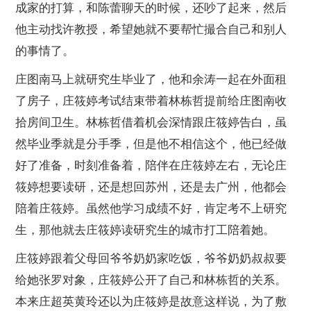
成家的打算，和陈蕾聊天的时候，还吵了起来，然后
他主动找许教授，希望她就不要帮忙撮合自己和别人
的事情了。
庄图南马上就研究生毕业了，他和余涛一起在外面租
了房子，庄筱婷考试结束带着林栋哲提前给庄图南收
拾房间卫生。林栋哲借着机会深情跟庄筱婷告白，虽
然毕业季就是分手季，但是他不相信这个，他已经做
好了准备，时刻准备着，陪伴在庄筱婷左右，无论庄
筱婷想要读研，还是想回苏州，还是去广州，他都会
陪着庄筱婷。虽然他学习成绩不好，肯定考不上研究
生，那他就去庄筱婷读研究生的城市打工陪着她。
庄筱婷跟着父母回爷爷奶奶家吃饭，爷爷奶奶叔叔要
给她张罗对象，庄筱婷公开了自己和林栋哲的关系。
本来庄超英黄玲还以为庄筱婷是故意这样说，为了敷