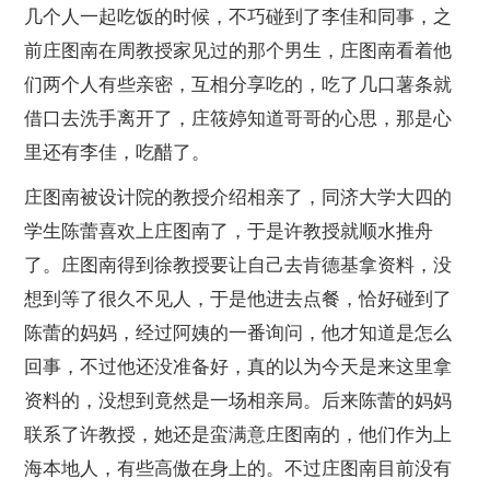
几个人一起吃饭的时候，不巧碰到了李佳和同事，之
前庄图南在周教授家见过的那个男生，庄图南看着他
们两个人有些亲密，互相分享吃的，吃了几口薯条就
借口去洗手离开了，庄筱婷知道哥哥的心思，那是心
里还有李佳，吃醋了。
庄图南被设计院的教授介绍相亲了，同济大学大四的
学生陈蕾喜欢上庄图南了，于是许教授就顺水推舟
了。庄图南得到徐教授要让自己去肯德基拿资料，没
想到等了很久不见人，于是他进去点餐，恰好碰到了
陈蕾的妈妈，经过阿姨的一番询问，他才知道是怎么
回事，不过他还没准备好，真的以为今天是来这里拿
资料的，没想到竟然是一场相亲局。后来陈蕾的妈妈
联系了许教授，她还是蛮满意庄图南的，他们作为上
海本地人，有些高傲在身上的。不过庄图南目前没有