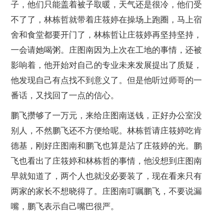
子，他们只能盖着被子取暖，天气还是很冷，他们受
不了了，林栋哲就带着庄筱婷在操场上跑圈，马上宿
舍和食堂都要开门了，林栋哲让庄筱婷再坚持坚持，
一会请她喝粥。庄图南因为上次在工地的事情，还被
影响着，他开始对自己的专业未来发展提出了质疑，
他发现自己有点找不到意义了。但是他听过师哥的一
番话，又找回了一点的信心。
鹏飞攒够了一万元，来给庄图南送钱，正好办公室没
别人，不然鹏飞还不方便给呢。林栋哲请庄筱婷吃肯
德基，刚好庄图南和鹏飞也算是沾了庄筱婷的光。鹏
飞也看出了庄筱婷和林栋哲的事情，他没想到庄图南
早就知道了，两个人也就没必要装了，现在看来只有
两家的家长不想晓得了。庄图南叮嘱鹏飞，不要说漏
嘴，鹏飞表示自己嘴巴很严。