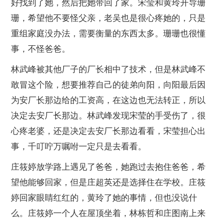
好找到了她，然后把她带回了家。宋莹和黄玲开导珊
珊，希望他不要怪父亲，老吴也是很心疼她的，只是
重组家庭没办法，需要衡量的东西太多。珊珊也很懂
事，不怪爸爸。
林武峰被其他厂子的厂长相中了技术，但是林武峰不
敢冒这个险，想要推荐自己的徒弟向阳，向阳最后因
为安厂长那边给的工资高，在这边也无法转正，所以
决定去安厂长那边。林武峰发现宋莹的手受伤了，很
心疼老婆，还是决定去安厂长那边看看，宋莹担心出
事，千叮咛万嘱咐一定只是去看看。
庄筱婷放学路上遇见了爸爸，她跑过去抱住爸爸，希
望他能够回家，但是庄超英还是选择住在学校。庄筱
婷回家眼睛红红的，黄玲了她的事情，但也没说什
么。庄筱婷一个人在屋顶坐着，林栋哲和庄图南上来