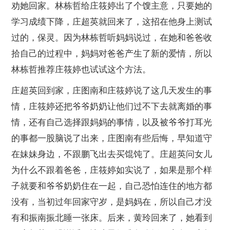
劝她回家。林栋哲给庄筱婷出了个馊主意，只要她的
学习成绩下降，庄超英就回来了，这招在他身上测试
过的，保灵。因为林栋哲听妈妈说过，在她和爸爸收
拾自己的过程中，妈妈对爸爸产生了新的爱情，所以
林栋哲推荐庄筱婷也试试这个方法。
庄超英回到家，庄图南和庄筱婷说了这几天发生的事
情，庄筱婷还把爷爷奶奶让他们过不下去就离婚的事
情，还有自己选择跟妈妈的事情，以及被爷爷打耳光
的事都一股脑说了出来，庄图南有些后悔，早知道守
在妹妹身边，不跟鹏飞出去买馄饨了。庄超英问女儿
为什么不跟着爸爸，庄筱婷如实说了，如果是那个样
子就要和爷爷奶奶住在一起，自己恐怕连住的地方都
没有，当初过年回家守岁，是妈妈在，所以自己才没
有和振南振北睡一张床。后来，黄玲回来了，她看到