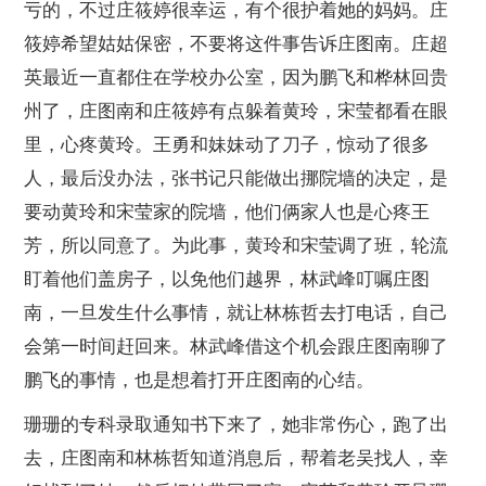
亏的，不过庄筱婷很幸运，有个很护着她的妈妈。庄
筱婷希望姑姑保密，不要将这件事告诉庄图南。庄超
英最近一直都住在学校办公室，因为鹏飞和桦林回贵
州了，庄图南和庄筱婷有点躲着黄玲，宋莹都看在眼
里，心疼黄玲。王勇和妹妹动了刀子，惊动了很多
人，最后没办法，张书记只能做出挪院墙的决定，是
要动黄玲和宋莹家的院墙，他们俩家人也是心疼王
芳，所以同意了。为此事，黄玲和宋莹调了班，轮流
盯着他们盖房子，以免他们越界，林武峰叮嘱庄图
南，一旦发生什么事情，就让林栋哲去打电话，自己
会第一时间赶回来。林武峰借这个机会跟庄图南聊了
鹏飞的事情，也是想着打开庄图南的心结。
珊珊的专科录取通知书下来了，她非常伤心，跑了出
去，庄图南和林栋哲知道消息后，帮着老吴找人，幸