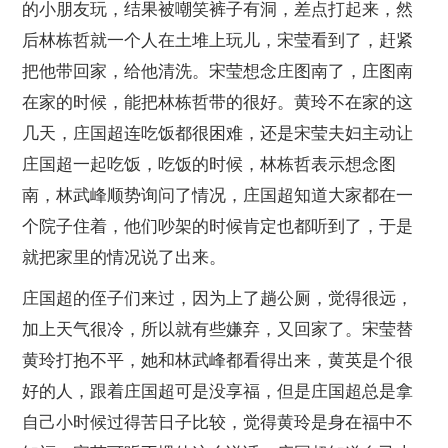
的小朋友玩，结果被嘲笑裤子有洞，差点打起来，然
后林栋哲就一个人在土堆上玩儿，宋莹看到了，赶紧
把他带回家，给他清洗。宋莹想念庄图南了，庄图南
在家的时候，能把林栋哲带的很好。黄玲不在家的这
几天，庄国超连吃饭都很困难，还是宋莹夫妇主动让
庄国超一起吃饭，吃饭的时候，林栋哲表示想念图
南，林武峰顺势询问了情况，庄国超知道大家都在一
个院子住着，他们吵架的时候肯定也都听到了，于是
就把家里的情况说了出来。
庄国超的侄子们来过，因为上了趟公厕，觉得很远，
加上天气很冷，所以就有些嫌弃，又回家了。宋莹替
黄玲打抱不平，她和林武峰都看得出来，黄英是个很
好的人，跟着庄国超可是没享福，但是庄国超总是拿
自己小时候过得苦日子比较，觉得黄玲是身在福中不