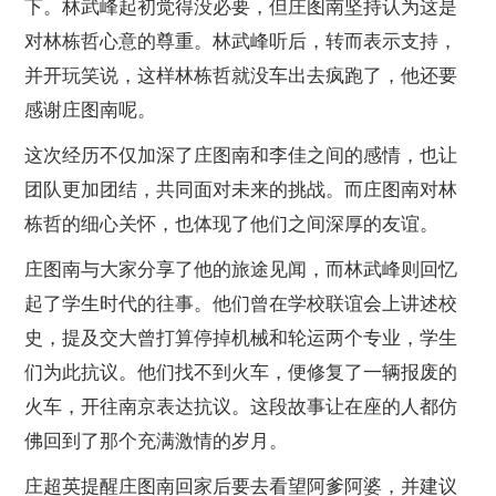
下。林武峰起初觉得没必要，但庄图南坚持认为这是
对林栋哲心意的尊重。林武峰听后，转而表示支持，
并开玩笑说，这样林栋哲就没车出去疯跑了，他还要
感谢庄图南呢。
这次经历不仅加深了庄图南和李佳之间的感情，也让
团队更加团结，共同面对未来的挑战。而庄图南对林
栋哲的细心关怀，也体现了他们之间深厚的友谊。
庄图南与大家分享了他的旅途见闻，而林武峰则回忆
起了学生时代的往事。他们曾在学校联谊会上讲述校
史，提及交大曾打算停掉机械和轮运两个专业，学生
们为此抗议。他们找不到火车，便修复了一辆报废的
火车，开往南京表达抗议。这段故事让在座的人都仿
佛回到了那个充满激情的岁月。
庄超英提醒庄图南回家后要去看望阿爹阿婆，并建议