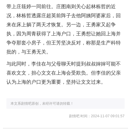
带上庄筱婷一同前往。庄图南则关心起林栋哲的近
况，林栋哲透露庄超英前阵子去他阿姨阿婆家后，回
来在床上躺了两天才恢复。另一边，王勇家又起争
执，因为周青获得了上海户口，王勇想让她回上海并
争夺那套小房子，但王芳坚决反对，称那是生产科特
批的，与王勇无关。
与此同时，李佳在与父母聊天时提到叔叔婶婶可能不
喜欢文文，担心文文在上海会受欺负。但李佳的父亲
认为上海的户口更为重要，坚持让文文过来。
本文系剧情吧原创，未经许可请勿转载！
剧情吧
时间：2024-11-07 09:01:57