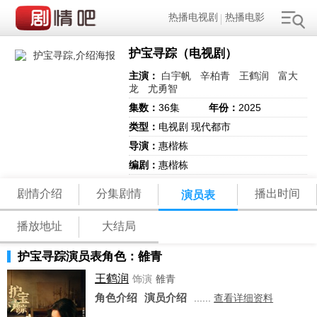
热播电视剧
热播电影
护宝寻踪（电视剧）
主演：
白宇帆
辛柏青
王鹤润
富大
龙
尤勇智
集数：
36集
年份：
2025
类型：
电视剧 现代都市
导演：
惠楷栋
编剧：
惠楷栋
剧情介绍
分集剧情
播出时间
演员表
播放地址
大结局
护宝寻踪演员表角色：雒青
王鹤润
饰演
雒青
角色介绍
演员介绍
......
查看详细资料