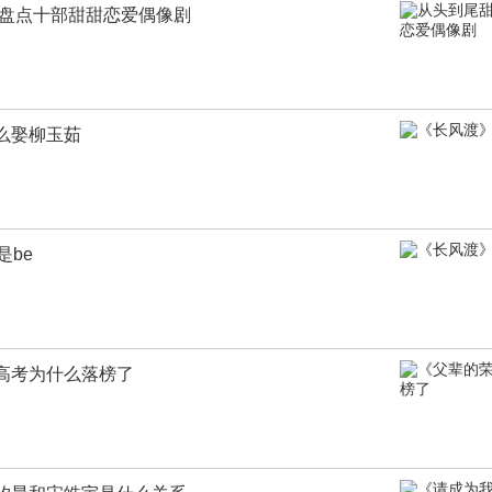
 盘点十部甜甜恋爱偶像剧
么娶柳玉茹
是be
高考为什么落榜了