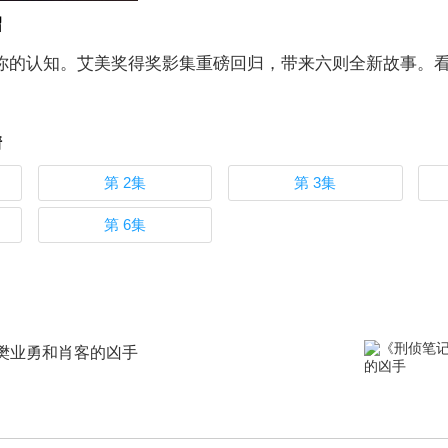
绍
你的认知。艾美奖得奖影集重磅回归，带来六则全新故事。
情
第 2集
第 3集
第 6集
樊业勇和肖客的凶手