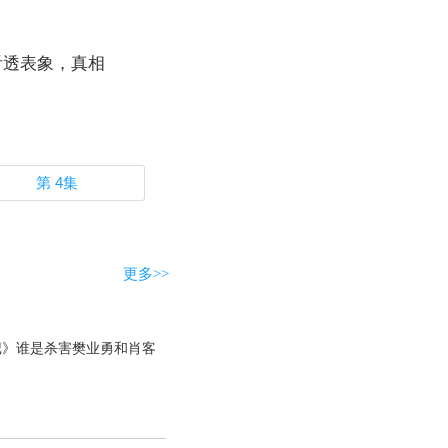
看透表象，真相
第 4集
更多>>